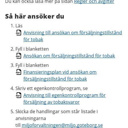
Du kan också läsa mer på sidan
Regler och avgifter
Så här ansöker du
Läs
Anvisning till ansökan om försäljningstillstånd
för tobak
Fyll i blanketten
Ansökan om försäljningstillstånd för tobak
Fyll i blanketten
Finansieringsplan vid ansökan om
försäljningstillstånd för tobak
Skriv ett egenkontrollprogram, se
Anvisning till egenkontrollprogram för
försäljning av tobaksvaror
Skicka de handlingar som står listade i
anvisningarna
till
miljoforvaltningen@miljo.goteborg.se