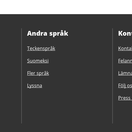
Andra språk
Kon
Teckenspråk
Konta
Suomeksi
Felanm
Fler språk
Lämna
Lyssna
Följ o
Press