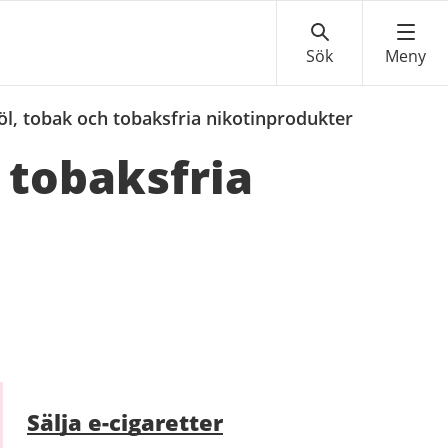
lköl, tobak och tobaksfria nikotinprodukter
h tobaksfria
Sälja e-cigaretter