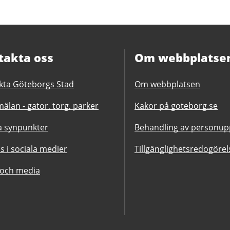
takta oss
Om webbplatse
kta Göteborgs Stad
Om webbplatsen
älan - gator, torg, parker
Kakor på goteborg.se
 synpunkter
Behandling av personupp
ss i sociala medier
Tillgänglighetsredogörel
 och media