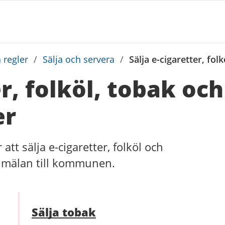
 regler
/
Sälja och servera
/
Sälja e-cigaretter, fo
er, folköl, tobak oc
er
 att sälja e-cigaretter, folköl och
anmälan till kommunen.
Sälja tobak