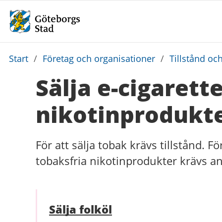
Du
Start
/
Företag och organisationer
/
Tillstånd och
är
Sälja e-cigarett
här:
nikotinprodukt
För att sälja tobak krävs tillstånd. För
tobaksfria nikotinprodukter krävs 
Sälja folköl