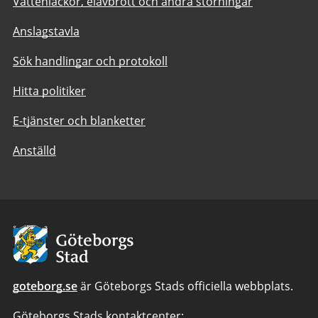
Vattenläckor, elavbrott och andra störningar
Anslagstavla
Sök handlingar och protokoll
Hitta politiker
E-tjänster och blanketter
Anställd
Avsändare:
Göteborgs
Stad
goteborg.se
är Göteborgs Stads officiella webbplats.
Göteborgs Stads kontaktcenter: