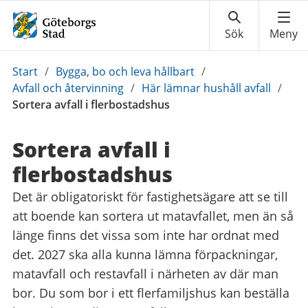
Du
Start
/
Bygga, bo och leva hållbart
/
är
Avfall och återvinning
/
Här lämnar hushåll avfall
/
här:
Sortera avfall i flerbostadshus
Sortera avfall i
flerbostadshus
Det är obligatoriskt för fastighetsägare att se till
att boende kan sortera ut matavfallet, men än så
länge finns det vissa som inte har ordnat med
det. 2027 ska alla kunna lämna förpackningar,
matavfall och restavfall i närheten av där man
bor. Du som bor i ett flerfamiljshus kan beställa