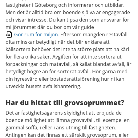
fastigheter i Göteborg och informerar och utbildar.
Men det är alltid bra om boende själva är engagerade
och visar intresse. Du kan tipsa den som ansvarar för
miljörummet där du bor om vår guide
Gör rum för miljön
.
Eftersom mängden restavfall
ofta minskar betydligt när det blir enklare att
källsortera behöver det inte ta större plats att ha kärl
för flera olika saker. Avgiften för att inte sortera ut
förpackningar och matavfall, så kallat blandat avfall, är
betydligt högre än för sorterat avfall. Hör gärna med
din hyresvärd eller bostadsrättsförening hur ni kan
utveckla husets avfallshantering.
Har du hittat till grovsoprummet?
Det är fastighetsägarens skyldighet att erbjuda de
boende möjlighet att lämna grovavfall, till exempel en
gammal soffa, i eller i anslutning till fastigheten.
Antingen kan det finnas ett särskilt grovsoprum, eller