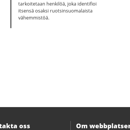
tarkoitetaan henkilöä, joka identifioi
itsensä osaksi ruotsinsuomalaista
vähemmistöä.
takta oss
Om webbplatse