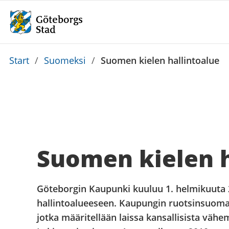
Du
Start
/
Suomeksi
/
Suomen kielen hallintoalue
är
här:
Suomen kielen h
Göteborgin Kaupunki kuuluu 1. helmikuuta 
hallintoalueeseen. Kaupungin ruotsinsuomal
jotka määritellään laissa kansallisista vähe