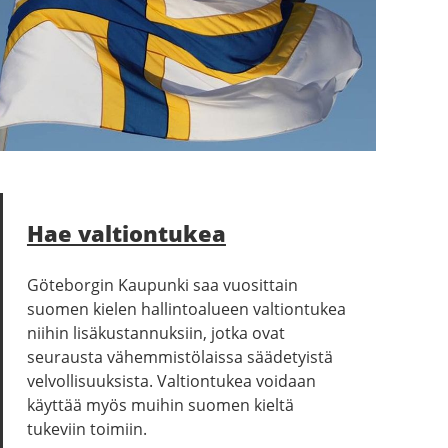
Hae valtiontukea
Göteborgin Kaupunki saa vuosittain
suomen kielen hallintoalueen valtiontukea
niihin lisäkustannuksiin, jotka ovat
seurausta vähemmistölaissa säädetyistä
velvollisuuksista. Valtiontukea voidaan
käyttää myös muihin suomen kieltä
tukeviin toimiin.