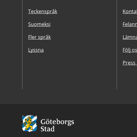
Teckenspråk
Konta
Suomeksi
Felanm
Fler språk
Lämna
Lyssna
Följ o
Press
Avsändare:
Göteborgs
Stad