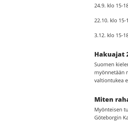
24.9. klo 15-1
22.10. klo 15-
3.12. klo 15-1
Hakuajat 
Suomen kielen
myönnetään nii
valtiontukea e
Miten raha
Myönteisen t
Göteborgin Ka