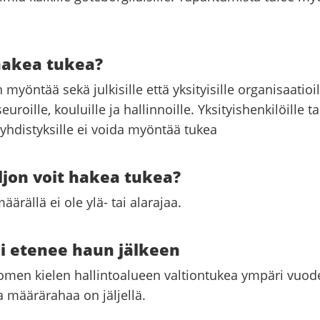
hakea tukea?
myöntää sekä julkisille että yksityisille organisaatioil
seuroille, kouluille ja hallinnoille. Yksityishenkilöille ta
e yhdistyksille ei voida myöntää tukea
ljon voit hakea tukea?
ärällä ei ole ylä- tai alarajaa.
si etenee haun jälkeen
omen kielen hallintoalueen valtiontukea ympäri vuod
a määrärahaa on jäljellä.