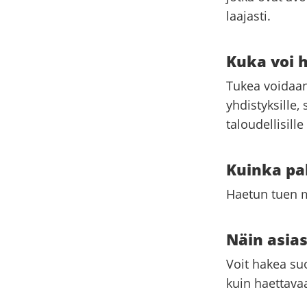
laajasti.
Kuka voi 
Tukea voidaan 
yhdistyksille, 
taloudellisill
Kuinka pa
Haetun tuen mä
Näin asia
Voit hakea su
kuin haettava