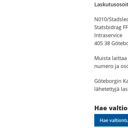
Laskutusosoi
N010/Stadsle
Statsbidrag F
Intraservice
405 38 Göteb
Muista laitta
numero ja oso
Göteborgin Ka
lähetettyjä la
Hae valti
Hae valtiont