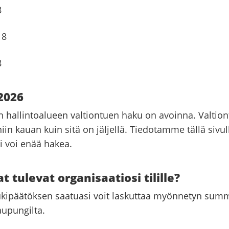
8
18
8
2026
 hallintoalueen valtiontuen haku on avoinna. Valtio
n kauan kuin sitä on jäljellä. Tiedotamme tällä sivul
i voi enää hakea.
t tulevat organisaatiosi tilille?
ukipäätöksen saatuasi voit laskuttaa myönnetyn sum
upungilta.