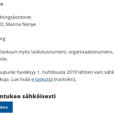
te
dningskontoret
FO, Marina Nenye
org
a laskuun myös laskutusnumero, organisaationumero,
ite.
upunki hyväksyy 1. huhtikuuta 2019 lähtien vain sähk
skuja. Lue lisää
e-laskusta
(ruotsiksi).
ontukea sähköisesti
ukea