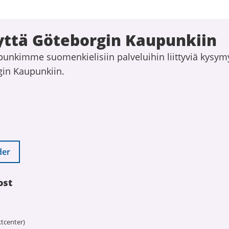
yttä Göteborgin Kaupunkiin
punkimme suomenkielisiin palveluihin liittyviä kysym
gin Kaupunkiin.
der
ost
tcenter)