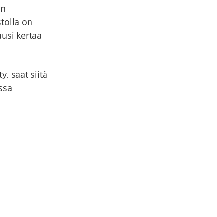
in
tolla on
usi kertaa
, saat siitä
ssa