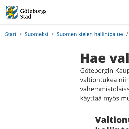
Du
Start
/
Suomeksi
/
Suomen kielen hallintoalue
är
här:
Hae va
Göteborgin Kaup
valtiontukea nii
vähemmistölaissa
käyttää myös mu
Valtion