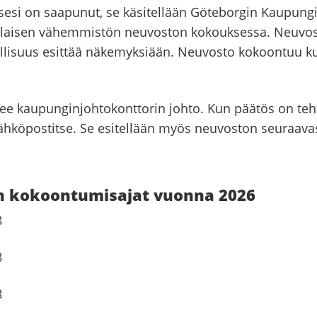
si on saapunut, se käsitellään Göteborgin Kaupung
laisen vähemmistön neuvoston kokouksessa. Neuvos
llisuus esittää näkemyksiään. Neuvosto kokoontuu ku
ee kaupunginjohtokonttorin johto. Kun päätös on tehty
ähköpostitse. Se esitellään myös neuvoston seuraava
 kokoontumisajat vuonna 2026
8
8
8