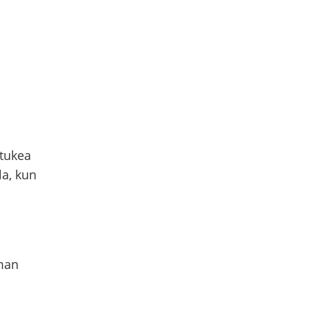
ntukea
la, kun
man