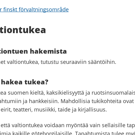
r finskt förvaltningsområde
ltiontukea
tiontuen hakemista
et valtiontukea, tutustu seuraaviin sääntöihin.
t hakea tukea?
ea suomen kieltä, kaksikielisyyttä ja ruotsinsuomalais
ahtumiin ja hankkeisiin. Mahdollisia tukikohteita ovat
leirit, teatteri, musiikki, taide ja kirjallisuus.
ttä valtiontukea voidaan myöntää vain sellaisille tap
imia kaikille göteborgilaisille. Tapahtumista tulee my