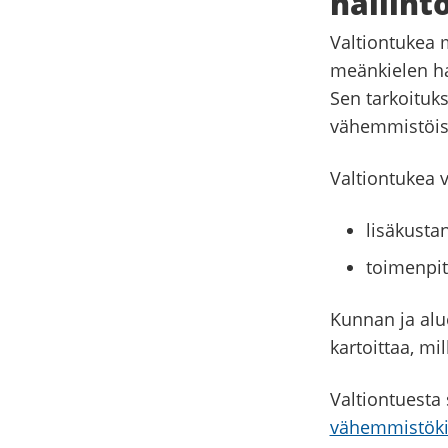
hallint
Valtiontukea 
meänkielen ha
Sen tarkoituks
vähemmistöist
Valtiontukea 
lisäkustan
toimenpit
Kunnan ja alu
kartoittaa, mi
Valtiontuesta
vähemmistökie