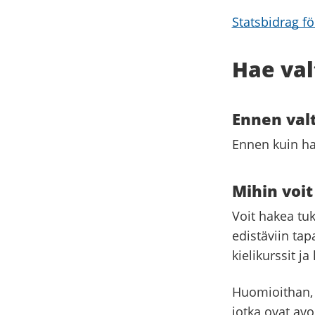
Statsbidrag fö
Hae va
Ennen val
Ennen kuin ha
Mihin voi
Voit hakea tuk
edistäviin tap
kielikurssit ja 
Huomioithan, e
jotka ovat avo