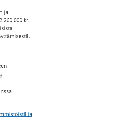
n ja
2 260 000 kr.
isista
äyttämisestä.
een
öä
anssa
emmistöistä ja