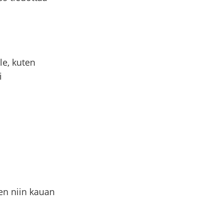
le, kuten
i
en niin kauan