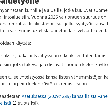
oaluetyölle
myönnetään kunnille ja alueille, jotka kuuluvat suome
llintoalueisiin. Vuonna 2026 valtiontuen suuruus on 
ena on kattaa lisäkustannuksia, jotka syntyvät kansall
ä ja vähemmistökielistä annetun lain velvoitteiden t
voidaan käyttää:
nuksiin, jotka liittyvät yksilön oikeuksien toteuttamis
eisiin, jotka tukevat ja edistävät suomen kielen käytt
een tulee yhteistyössä kansallisten vähemmistöjen k
llaisia tarpeita kielen käytön tukemiseksi on.
 säädetään
Asetuksessa (2009:1299) kansallisista väh
listä
(ruotsiksi).