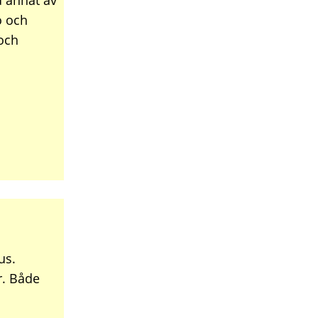
d annat av
o och
 och
us.
r. Både