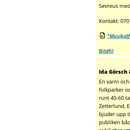
Sevreus med
Kontakt: 07
"Musikalf
Bildfil
Ida Görsch 
En varm och 
folkparker o
runt 40-60 ta
Zetterlund, E
bjuder upp ti
publiken båd