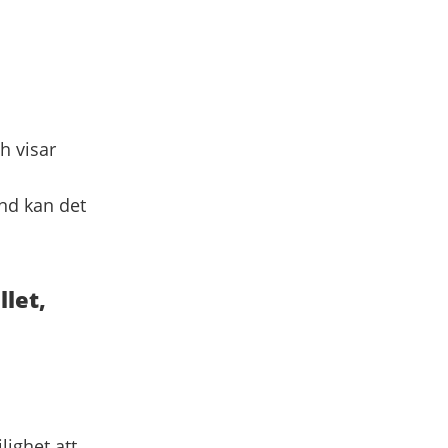
h visar
and kan det
let,
lighet att