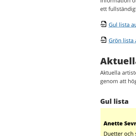
Information o
ett fullständig
Gul lista 
Grön lista
Aktuell
Aktuella artis
genom att hög
Gul lista
Anette Sev
Duetter och 