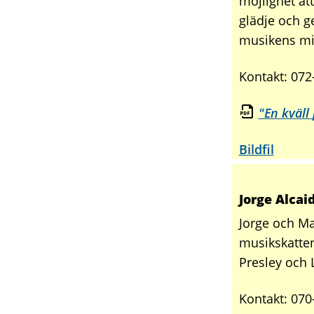
möjlighet at
glädje och 
musikens mi
Kontakt: 072
"En kväl
Bildfil
Jorge Alca
Jorge och Ma
musikskatten
Presley och 
Kontakt: 070