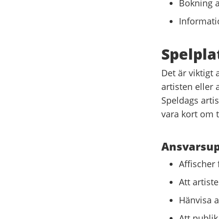
Bokning a
Informatio
Spelpla
Det är viktigt
artisten eller a
Speldags artis
vara kort om 
Ansvarsupp
Affischer 
Att artist
Hänvisa ar
Att publi