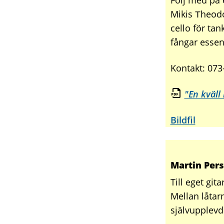
Följ med på 
Mikis Τheod
cello för ta
fångar essen
Kontakt: 073
"En kväll
Bildfil
Martin Per
Till eget gi
Mellan låtar
självupplevd