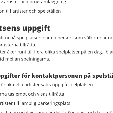
v artister och programläggning
n till artister och spelställen
tsens uppgift
 att ni på spelplatsen har en person som välkomnar oc
rtisterna tillrätta.
ter åker runt till flera olika spelplatser på en dag. Ibl
tid mellan spelningarna.
gifter för kontaktpersonen på spelstäl
för aktuella artister sätts upp på spelplatsen
erna tas emot och visas tillrätta
tister till lämplig parkeringsplats
k och personal vet om när det är Speldags och har möj