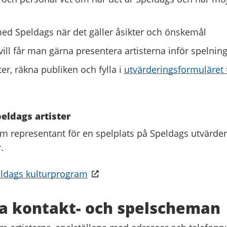
ed Speldags när det gäller åsikter och önskemål
ll får man gärna presentera artisterna inför spelnin
ter, räkna publiken och fylla i
utvärderingsformuläret t
eldags artister
m representant för en spelplats på Speldags utvärdera
r.
ldags kulturprogram
a kontakt- och spelscheman