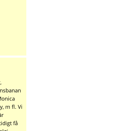
,
dansbanan
 Monica
, m fl. Vi
̈r
digt få