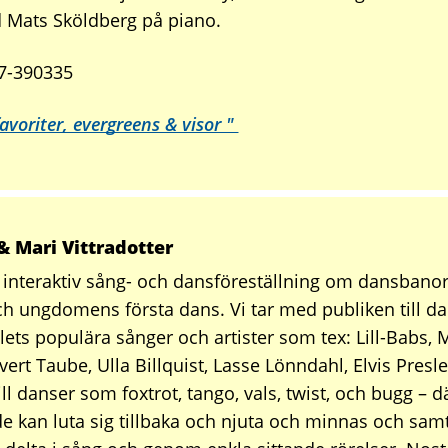
 Mats Sköldberg på piano.
07-390335
avoriter, evergreens & visor "
& Mari Vittradotter
interaktiv sång- och dansföreställning om dansbanor
ch ungdomens första dans. Vi tar med publiken till 
lets populära sånger och artister som tex: Lill-Babs,
vert Taube, Ulla Billquist, Lasse Lönndahl, Elvis Presley
ll danser som foxtrot, tango, vals, twist, och bugg – da
e kan luta sig tillbaka och njuta och minnas och samti