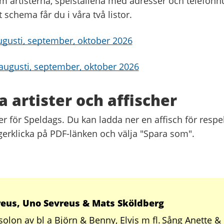
m artisterna, spelställena med adresser och telefo
t schema får du i våra två listor.
augusti, september, oktober 2026
 augusti, september, oktober 2026
a artister och affischer
ter för Speldags. Du kan ladda ner en affisch för respek
erklicka på PDF-länken och välja "Spara som".
reus, Uno Sevreus & Mats Sköldberg
solon av bl a Björn & Benny, Elvis m fl. Sång Anette &