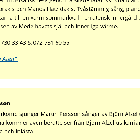
en musikalisk resa genom älskade låtar, skrivna blan
orakis och Manos Ηatzidakis. Tvåstämmig sång, pian
nkarna till en varm sommarkväll i en atensk innergård
sen av Medelhavets själ och innerliga värme.
-730 33 43 & 072-731 60 55
 i Aten"
sson
tarrkomp sjunger Martin Persson sånger av Björn Afzeli
na kommer även berättelser från Björn Afzelius karriä
a och inlästa.