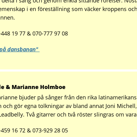
t delta i sång och genom enkla sittande rörelser. Nosta
gemenskap i en föreställning som väcker kroppens oc
nnen.
-448 19 77 & 070-777 97 08
l på dansbanan"
ide & Marianne Holmboe
rianne bjuder på sånger från den rika latinamerikan
 och gör egna tolkningar av bland annat Joni Michell, 
Leadbelly. Två gitarrer och två röster slingras om var
-459 16 72 & 073-929 28 05