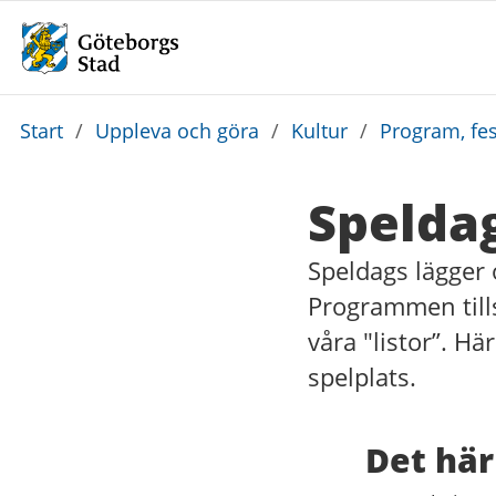
Du
Start
/
Uppleva och göra
/
Kultur
/
Program, fes
är
här:
Speldag
Speldags lägger
Programmen till
våra "listor”. Hä
spelplats.
Det här