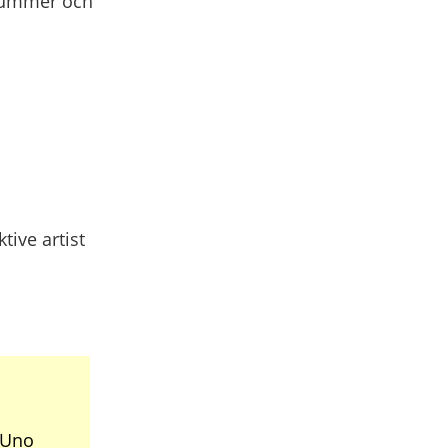
nnummer och
tive artist
 Uno