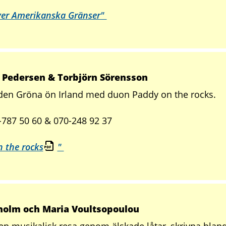
ver Amerikanska Gränser"
’ Pedersen & Torbjörn Sörensson
den Gröna ön Irland med duon Paddy on the rocks.
-787 50 60 & 070-248 92 37
 the rocks
"
holm och Maria Voultsopoulou