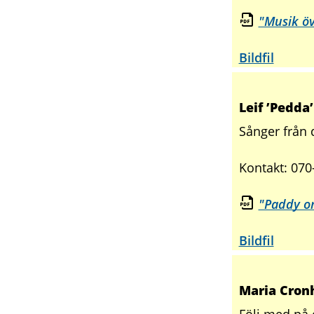
"Musik ö
Bildfil
Leif ’Pedda
Sånger från 
Kontakt: 070
"Paddy on
Bildfil
Maria Cron