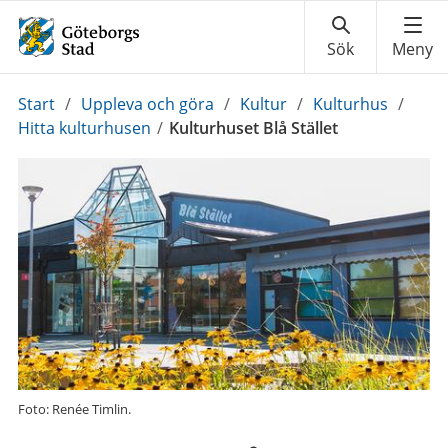
Du
Start
/
Uppleva och göra
/
Kultur
/
Kulturhus
/
är
Hitta kulturhusen
/
Kulturhuset Blå Stället
här:
Foto: Renée Timlin.