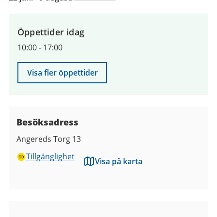
juni
2026
till
Öppettider idag
9
10:00
-
17:00
augusti
2026
Visa fler öppettider
Besöksadress
Angereds Torg 13
Tillgänglighet
Visa på karta
Bilder