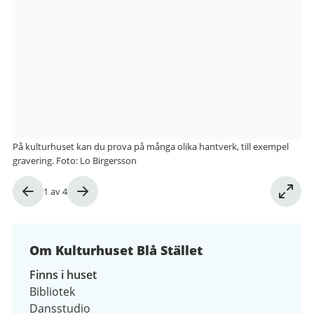
från
Kulturhuset
Blå
Stället
På kulturhuset kan du prova på många olika hantverk, till exempel
gravering. Foto: Lo Birgersson
Bild
1
av
4
1
av
4
Om Kulturhuset Blå Stället
Finns i huset
Bibliotek
Dansstudio