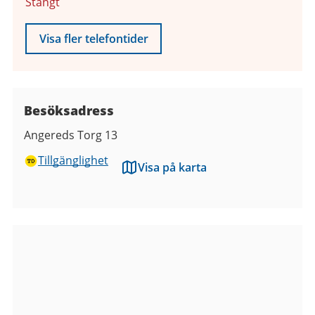
Stängt
Visa fler telefontider
Besöksadress
Angereds Torg 13
Tillgänglighet
Visa på karta
Bilder
från
Medborgarkontoret
Angered