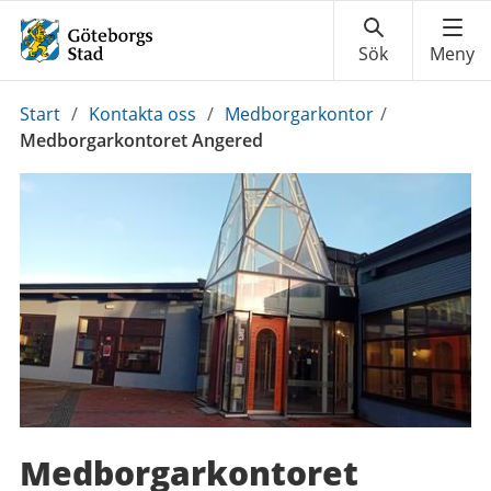
Du
Start
/
Kontakta oss
/
Medborgarkontor
/
är
Medborgarkontoret Angered
här:
Medborgarkontoret