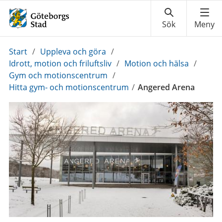
Du
Start
/
Uppleva och göra
/
är
Idrott, motion och friluftsliv
/
Motion och hälsa
/
här:
Gym och motionscentrum
/
Hitta gym- och motionscentrum
/
Angered Arena