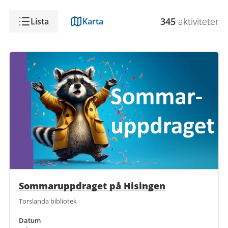
Visning
345
aktivitet
er
Lista
Karta
Sommaruppdraget på Hisingen
Torslanda bibliotek
Datum