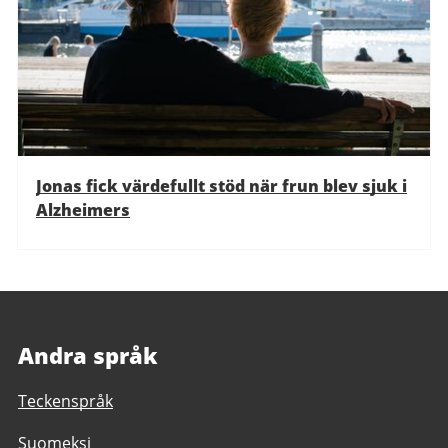
Jonas fick värdefullt stöd när frun blev sjuk i
Alzheimers
Andra språk
Teckenspråk
Suomeksi