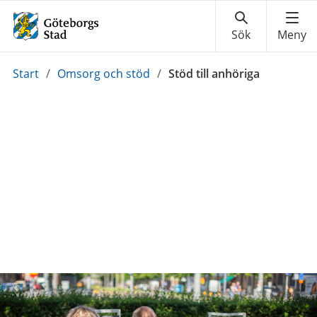
Du
Start
/
Omsorg och stöd
/
Stöd till anhöriga
är
här: