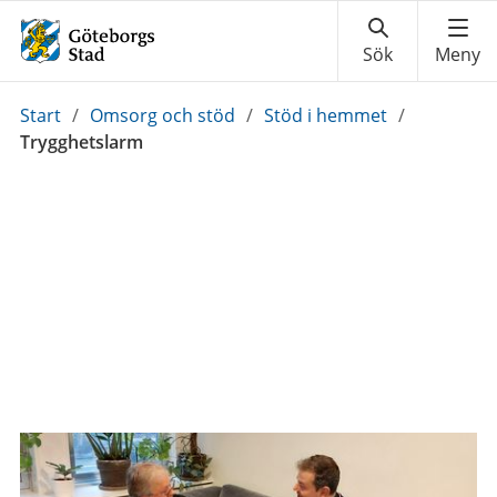
Du
Start
/
Omsorg och stöd
/
Stöd i hemmet
/
är
Trygghetslarm
här: