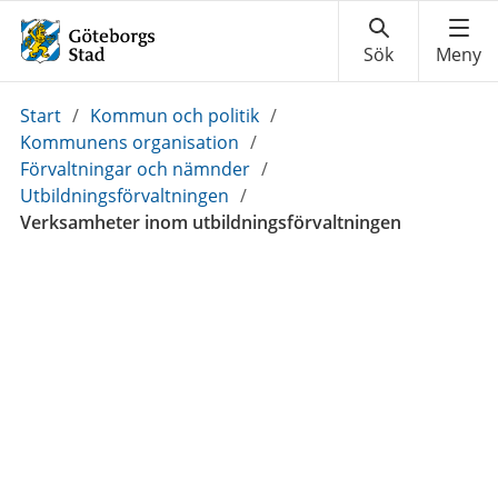
Du
Start
/
Kommun och politik
/
är
Kommunens organisation
/
här:
Förvaltningar och nämnder
/
Utbildningsförvaltningen
/
Verksamheter inom utbildningsförvaltningen