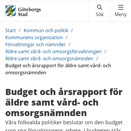
Du
Start
/
Kommun och politik
/
är
Kommunens organisation
/
här:
Förvaltningar och nämnder
/
Äldre samt vård- och omsorgsförvaltningen
/
Äldre samt vård- och omsorgsnämnden
/
Budget och årsrapport för äldre samt vård- och
omsorgsnämnden
Budget och årsrapport för
äldre samt vård- och
omsorgsnämnden
Våra folkvalda politiker beslutar om den budget
som styr förvaltningens arbete. I budgeten står