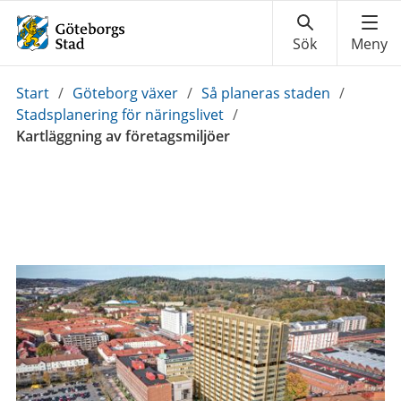
Du
Start
/
Göteborg växer
/
Så planeras staden
/
är
Stadsplanering för näringslivet
/
här:
Kartläggning av företagsmiljöer