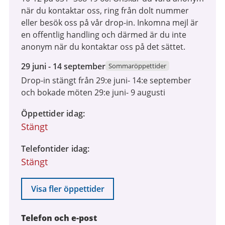
när du kontaktar oss, ring från dolt nummer
eller besök oss på vår drop-in. Inkomna mejl är
en offentlig handling och därmed är du inte
anonym när du kontaktar oss på det sättet.
29
29 juni - 14 september
Sommaröppettider
juni
Drop-in stängt från 29:e juni- 14:e september
2026
och bokade möten 29:e juni- 9 augusti
till
14
Öppettider idag
september
Stängt
2026
Telefontider idag
Stängt
Visa fler öppettider
Telefon och e-post