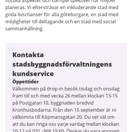
sociala aspekter och barnperspektivet när miljöer
planeras. Vi eftersträvar en inkluderande stad med
goda livschanser för alla göteborgare, en stad med
möjligheter till deltagande och en stad med social
sammanhållning.
Kontakta
stadsbyggnadsförvaltningens
kundservice
Öppettider
Välkommen på drop-in besök tisdag och onsdag
fram till och med vecka 26 mellan klockan 13-15
på Postgatan 10, byggnaden bredvid
Kronhusbodarna. Från den 15 september är ni
välkomna till Köpmansgatan 20. Du vet väl om
att du kan ringa oss varje vardag mellan klockan
10-12 på 031 -368 19 60. Önskar du vara anonym