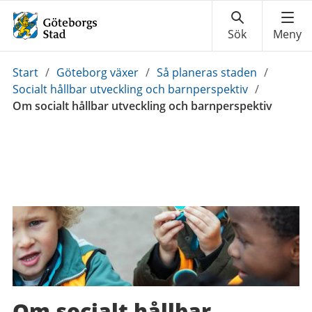
Du
Start
/
Göteborg växer
/
Så planeras staden
/
är
Socialt hållbar utveckling och barnperspektiv
/
här:
Om socialt hållbar utveckling och barnperspektiv
Om socialt hållbar