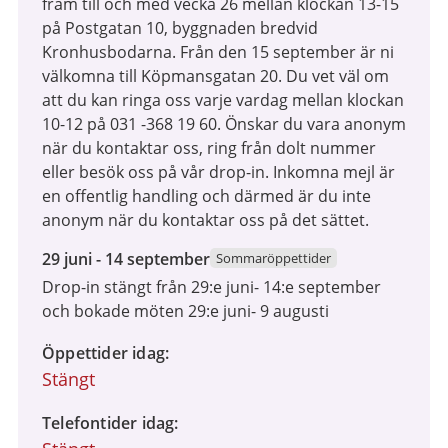
fram till och med vecka 26 mellan klockan 13-15
på Postgatan 10, byggnaden bredvid
Kronhusbodarna. Från den 15 september är ni
välkomna till Köpmansgatan 20. Du vet väl om
att du kan ringa oss varje vardag mellan klockan
10-12 på 031 -368 19 60. Önskar du vara anonym
när du kontaktar oss, ring från dolt nummer
eller besök oss på vår drop-in. Inkomna mejl är
en offentlig handling och därmed är du inte
anonym när du kontaktar oss på det sättet.
29
29 juni - 14 september
Sommaröppettider
juni
Drop-in stängt från 29:e juni- 14:e september
2026
och bokade möten 29:e juni- 9 augusti
till
14
Öppettider idag
september
Stängt
2026
Telefontider idag