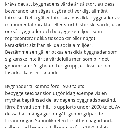
krävs det att byggnadens värde är så stort att dess
bevarande kan sägas utgöra ett verkligt allmänt
intresse. Detta gäller inte bara enskilda byggnader av
monumental karaktär eller stort historiskt värde, utan
också byggnader och bebyggelsemiljöer som
representerar olika tidsepoker eller något
karaktäristiskt från skilda sociala miljöer.
Bestämmelsen gäller också enskilda byggnader som i
sig kanske inte är så värdefulla men som blir det
genom samhörigheten i en grupp, ett kvarter, en
fasadräcka eller liknande.
Byggnader tillkomna före 1920-talets
bebyggelseexpansion utgör idag exempelvis en
mycket begränsad del av dagens byggnadsbestånd,
färre än vad som hittills uppförts under 2000-talet. Av
dessa har många genomgått genomgripande
förändringar. Sannolikheten för att en någorlunda
välbevarad byggnad tillkommen före 1920-talets