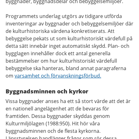
byggnader, byggnadsdelar och bebyggelsemiljöer.
Programmets underlag utgörs av tidigare utförda
inventeringar av byggnader och bebyggelsemiljöer där
de kulturhistoriska värdena konkretiserats. Att
bebyggelse pekats ut som kulturhistoriskt värdefull på
detta sätt innebär inget automatiskt skydd. Plan- och
bygglagen innehåller dock ett antal generella
bestämmelser om hur kulturhistoriskt värdefull
bebyggelse ska hanteras, bland annat paragraferna
om
varsamhet och förvanskningsförbud.
Byggnadsminnen och kyrkor
Vissa byggnader anses ha ett så stort värde att det är
en nationell angelägenhet att de bevaras för
framtiden. Dessa byggnader skyddas genom
Kulturmiljölagen (1988:950). Hit hör våra
byggnadsminnen och de flesta kyrkorna.
Länsstyrelsen handlägger frågor som rör dessa