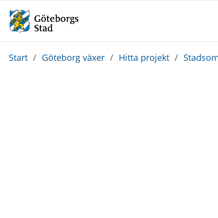
Du
Start
/
Göteborg växer
/
Hitta projekt
/
Stadsom
är
här: