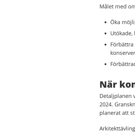
Målet med om-
Öka möjlig
Utökade, 
Förbättra
konserver
Förbättra
När ko
Detaljplanen 
2024. Granskn
planerat att st
Arkitekttävli