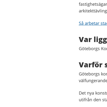
fastighetsäga
arkitekttävling
Så arbetar st
Var lig
Göteborgs Kon
Varför
Göteborgs ko
välfungerande
Det nya konst
utifrån den s