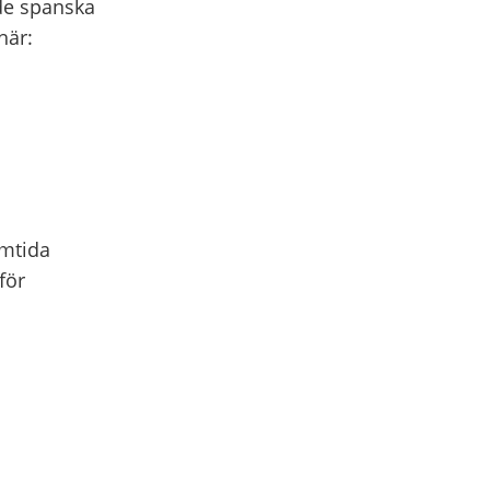
 de spanska
här:
amtida
för