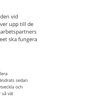
aden vid
er upp till de
marbetspartners
useet ska fungera
lera
örändrats sedan
tveckla och
 så väl