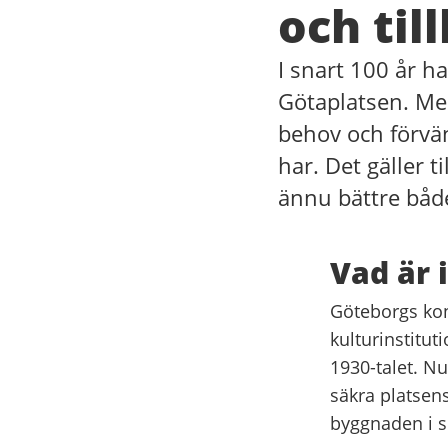
och til
I snart 100 år 
Götaplatsen. Men
behov och förvä
har. Det gäller t
ännu bättre båd
Vad är 
Göteborgs kon
kulturinstitut
1930-talet. N
säkra platsens
byggnaden i si