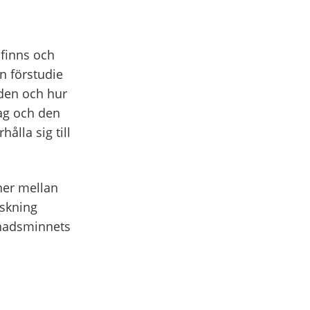
 finns och
n förstudie
den och hur
ag och den
ålla sig till
oner mellan
nskning
gnadsminnets