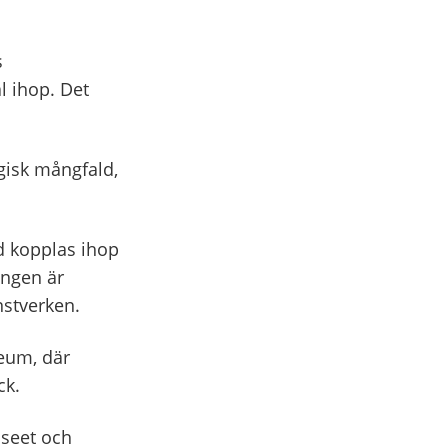
s
l ihop. Det
gisk mångfald,
 kopplas ihop
ingen är
nstverken.
eum, där
ck.
seet och