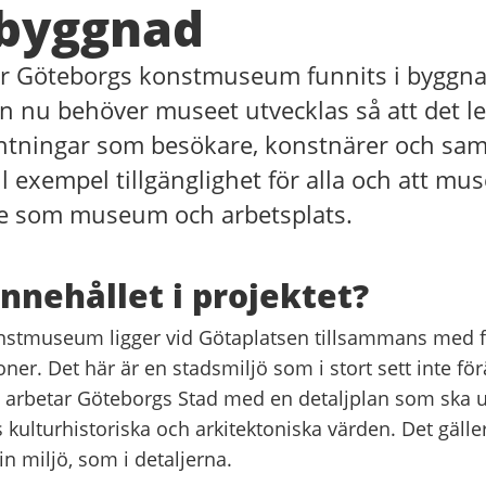
lbyggnad
har Göteborgs konstmuseum funnits i byggn
 nu behöver museet utvecklas så att det lev
ntningar som besökare, konstnärer och sa
ill exempel tillgänglighet för alla och att m
e som museum och arbetsplats.
innehållet i projektet?
stmuseum ligger vid Götaplatsen tillsammans med f
ioner. Det här är en stadsmiljö som i stort sett inte f
u arbetar Göteborgs Stad med en detaljplan som ska u
 kulturhistoriska och arkitektoniska värden. Det gäller
n miljö, som i detaljerna.