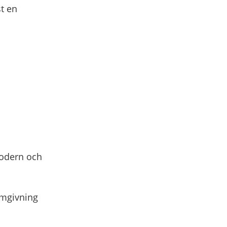
t en
odern och
omgivning