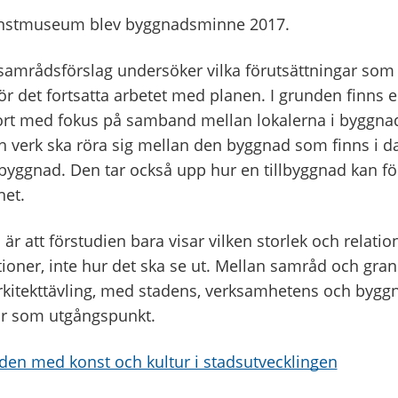
nstmuseum blev byggnadsminne 2017.
 samrådsförslag undersöker vilka förutsättningar som
ör det fortsatta arbetet med planen. I grunden finns e
rt med fokus på samband mellan lokalerna i byggna
 verk ska röra sig mellan den byggnad som finns i d
lbyggnad. Den tar också upp hur en tillbyggnad kan förh
et.
ta är att förstudien bara visar vilken storlek och relati
ioner, inte hur det ska se ut. Mellan samråd och gra
rkitekttävling, med stadens, verksamhetens och byg
ar som utgångspunkt.
aden med konst och kultur i stadsutvecklingen