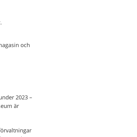
.
 magasin och
under 2023 –
useum är
örvaltningar