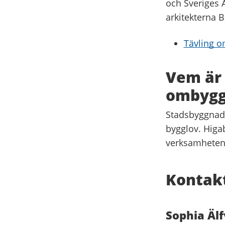
och Sveriges A
arkitekterna B
Tävling o
Vem är 
ombygg
Stadsbyggnads
bygglov. Higab
verksamheten
Kontak
Sophia Äl