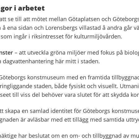
ågor i arbetet
att se till att mötet mellan Götaplatsen och Göteborg
 ena sidan och Lorensbergs villastad å andra går vä
 som ingår i riksintresset för kulturmiljövården.
nster
– att utveckla gröna miljöer med fokus på biolo
 dagvattenhantering här mitt i staden.
Göteborgs konstmuseum med en framtida tillbyggnad
ngliggande staden, både fysiskt och visuellt. Utman
seet till viss del behöver vara slutet för att skydda ko
tt skapa en samlad identitet för Göteborgs konstmus
naden är avläsbar med ett tillägg med samtida uttry
tige har beslutat om en om- och tillbyggnad av mu