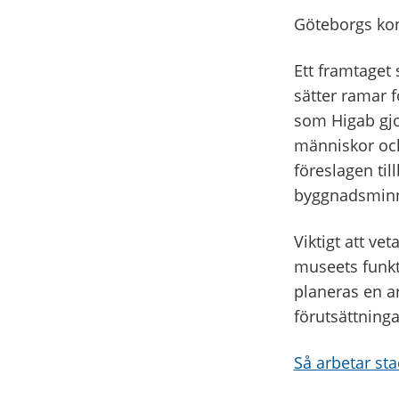
Göteborgs ko
Ett framtaget
sätter ramar f
som Higab gjo
människor och
föreslagen til
byggnadsminn
Viktigt att ve
museets funkt
planeras en a
förutsättning
Så arbetar st