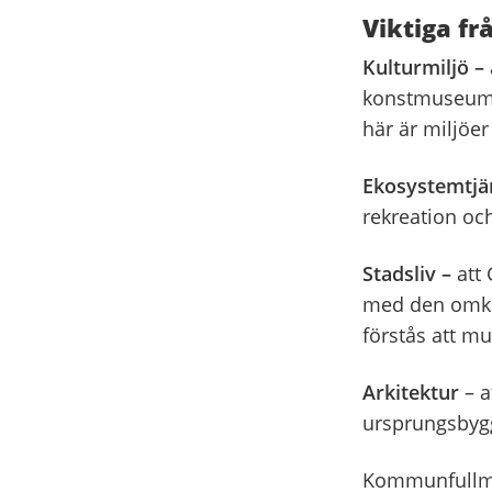
Viktiga fr
Kulturmiljö –
konstmuseum å
här är miljöer
Ekosystemtjä
rekreation och
Stadsliv –
att 
med den omkri
förstås att mu
Arkitektur
– a
ursprungsbygg
Kommunfullmäk