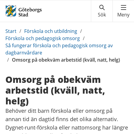
Du
Start
/
Förskola och utbildning
/
är
Förskola och pedagogisk omsorg
/
här:
Så fungerar förskola och pedagogisk omsorg av
dagbarnvårdare
/
Omsorg på obekväm arbetstid (kväll, natt, helg)
Omsorg på obekväm
arbetstid (kväll, natt,
helg)
Behöver ditt barn förskola eller omsorg på
annan tid än dagtid finns det olika alternativ.
Dygnet-runt-förskola eller nattomsorg har längre