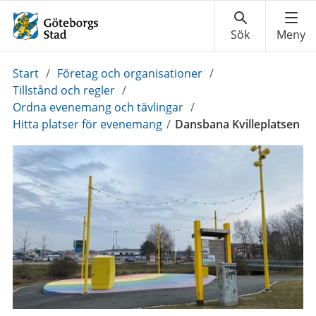
Du
Start
/
Företag och organisationer
/
är
Tillstånd och regler
/
här:
Ordna evenemang och tävlingar
/
Hitta platser för evenemang
/
Dansbana Kvilleplatsen