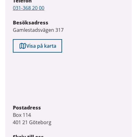
Telefon
Telefon
031-368 20 00
Besöksadress
Gamlestadsvägen 317
Visa på karta
Postadress
Box 114
401 21 Göteborg