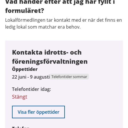
Vad händer efter att jag har fyllt i
formuläret?
Lokalförmedlingen tar kontakt med er när det finns en
ledig lokal som matchar era behov.
Kontakta idrotts- och
föreningsförvaltningen
Öppettider
22
22 juni - 9 augusti
Telefontider sommar
juni
Telefontider idag
2026
Stängt
till
9
augusti
Visa fler öppettider
2026