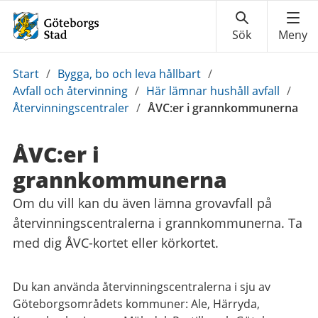
Du
Start
/
Bygga, bo och leva hållbart
/
är
Avfall och återvinning
/
Här lämnar hushåll avfall
/
här:
Återvinningscentraler
/
ÅVC:er i grannkommunerna
ÅVC:er i
grannkommunerna
Om du vill kan du även lämna grovavfall på
återvinningscentralerna i grannkommunerna. Ta
med dig ÅVC-kortet eller körkortet.
Du kan använda återvinningscentralerna i sju av
Göteborgsområdets kommuner: Ale, Härryda,