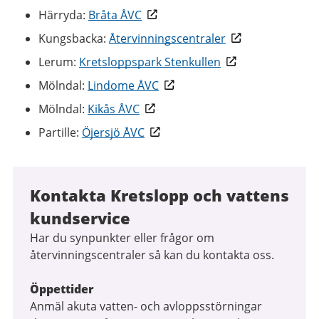
Härryda:
Bråta ÅVC
Kungsbacka:
Återvinningscentraler
Lerum:
Kretsloppspark Stenkullen
Mölndal:
Lindome ÅVC
Mölndal:
Kikås ÅVC
Partille:
Öjersjö ÅVC
Kontakta Kretslopp och vattens
kundservice
Har du synpunkter eller frågor om
återvinningscentraler så kan du kontakta oss.
Öppettider
Anmäl akuta vatten- och avloppsstörningar