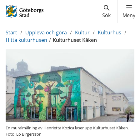
Du
Start
/
Uppleva och göra
/
Kultur
/
Kulturhus
/
är
Hitta kulturhusen
/
Kulturhuset Kåken
här:
En muralmålning av Henrietta Kozica lyser upp Kulturhuset Kåken.
Foto: Lo Birgersson