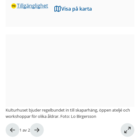
Tillgänglighet
Visa på karta
Bilder
från
Kulturhuset
Kåken
Kulturhuset bjuder regelbundet in till skaparhäng, öppen ateljé och
workshoppar för olika åldrar. Foto: Lo Birgersson
Bild
1
av
2
1