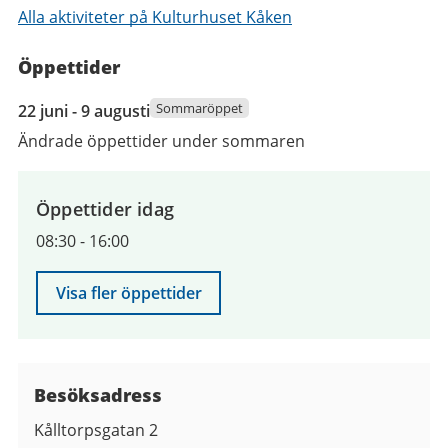
Alla aktiviteter på Kulturhuset Kåken
Öppettider
22
Sommaröppet
22 juni - 9 augusti
juni
Ändrade öppettider under sommaren
2026
till
9
Öppettider idag
augusti
08:30
-
16:00
2026
Visa fler öppettider
Besöksadress
Kålltorpsgatan 2