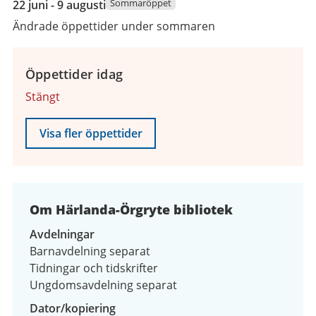
Sommaröppet
22 juni - 9 augusti
juni
Ändrade öppettider under sommaren
2026
till
9
Öppettider idag
augusti
Stängt
2026
Visa fler öppettider
Om Härlanda-Örgryte bibliotek
Avdelningar
Barnavdelning separat
Tidningar och tidskrifter
Ungdomsavdelning separat
Dator/kopiering