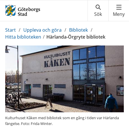
Du
Start
/
Uppleva och göra
/
Bibliotek
/
är
Hitta biblioteken
/
Härlanda-Örgryte bibliotek
här:
Kulturhuset Kåken med bibliotek som en gång i tiden var Härlanda
fängelse. Foto: Frida Winter.