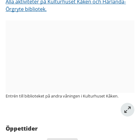
Alla aktiviteter på Kulturhuset Kåken och Härlanda-
Örgryte bibliotek.
Bilder
från
Härlanda-
Örgryte
bibliotek
Entrén till biblioteket på andra våningen i Kulturhuset Kåken.
Öppettider
22