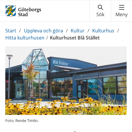
Du
Start
/
Uppleva och göra
/
Kultur
/
Kulturhus
/
är
Hitta kulturhusen
/
Kulturhuset Blå Stället
här:
Foto: Renée Timlin.