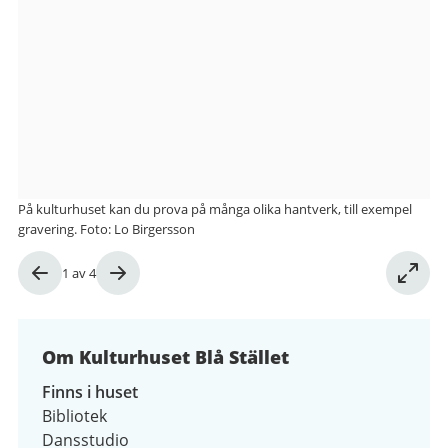
från
Kulturhuset
Blå
Stället
På kulturhuset kan du prova på många olika hantverk, till exempel
gravering. Foto: Lo Birgersson
Bild
1
av
4
1
av
4
Om Kulturhuset Blå Stället
Finns i huset
Bibliotek
Dansstudio