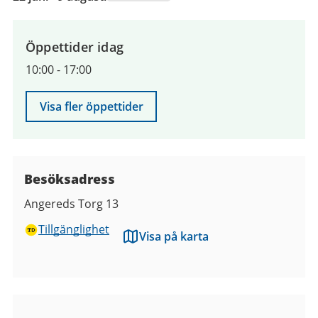
juni
2026
till
Öppettider idag
9
10:00
-
17:00
augusti
2026
Visa fler öppettider
Besöksadress
Angereds Torg 13
Tillgänglighet
Visa på karta
Bilder