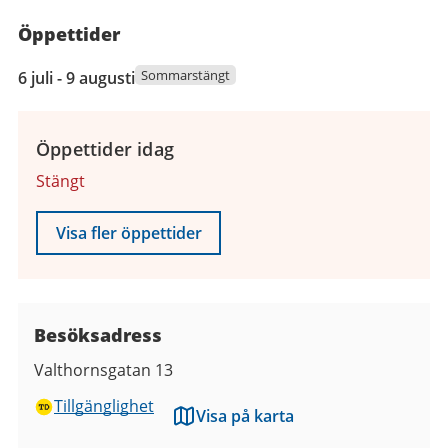
Öppettider
6
Sommarstängt
6 juli - 9 augusti
juli
2026
till
Öppettider idag
9
Stängt
augusti
2026
Visa fler öppettider
Besöksadress
Valthornsgatan 13
Tillgänglighet
Visa på karta