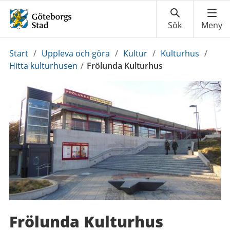
Du
Start
/
Uppleva och göra
/
Kultur
/
Kulturhus
/
är
Hitta kulturhusen
/
Frölunda Kulturhus
här:
Frölunda Kulturhus