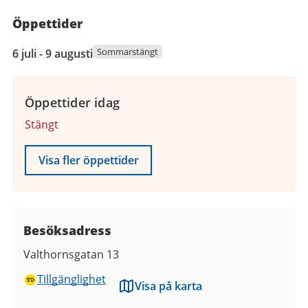
Öppettider
6
Sommarstängt
6 juli - 9 augusti
juli
2026
till
Öppettider idag
9
Stängt
augusti
2026
Visa fler öppettider
Besöksadress
Valthornsgatan 13
Tillgänglighet
Visa på karta