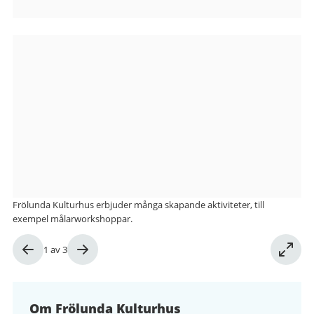
Bilder
från
Frölunda
Kulturhus
Frölunda Kulturhus erbjuder många skapande aktiviteter, till
exempel målarworkshoppar.
Bild
1
av
3
1
av
3
Om Frölunda Kulturhus