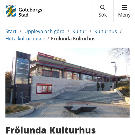
Du
Start
/
Uppleva och göra
/
Kultur
/
Kulturhus
/
är
Hitta kulturhusen
/
Frölunda Kulturhus
här:
Frölunda Kulturhus