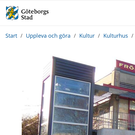
Du
Start
/
Uppleva och göra
/
Kultur
/
Kulturhus
/
är
här: