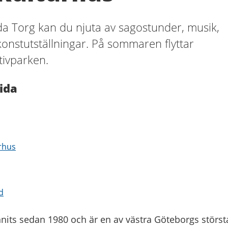
da Torg kan du njuta av sagostunder, musik,
konstutställningar. På sommaren flyttar
tivparken.
ida
urhus
d
nits sedan 1980 och är en av västra Göteborgs störst