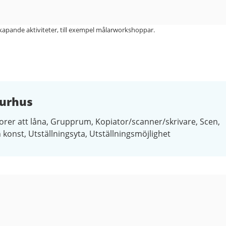
apande aktiviteter, till exempel målarworkshoppar.
turhus
orer att låna
Grupprum
Kopiator/scanner/skrivare
Scen
h konst
Utställningsyta
Utställningsmöjlighet