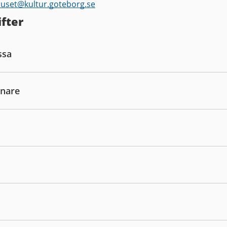
huset@
kultur.goteborg.se
fter
ssa
dnare