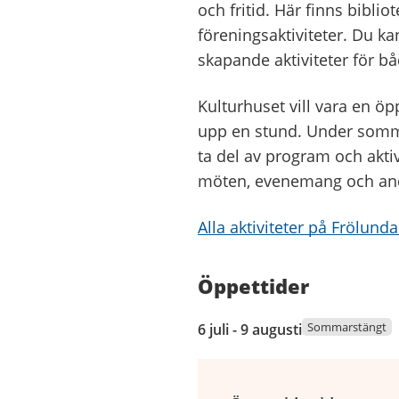
och fritid. Här finns biblio
föreningsaktiviteter. Du ka
skapande aktiviteter för b
Kulturhuset vill vara en öp
upp en stund. Under sommar
ta del av program och aktivi
möten, evenemang och an
Alla aktiviteter på Frölund
Öppettider
6
Sommarstängt
6 juli - 9 augusti
juli
2026
till