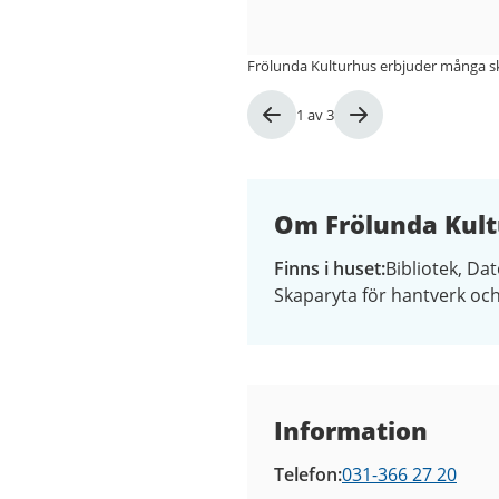
Frölunda Kulturhus erbjuder många sk
Bild
1
av
3
1
av
3
Om Frölunda Kul
Finns i huset
Bibliotek
Dat
Skaparyta för hantverk oc
Kontaktuppgifter
Information
Telefon
031-366 27 20