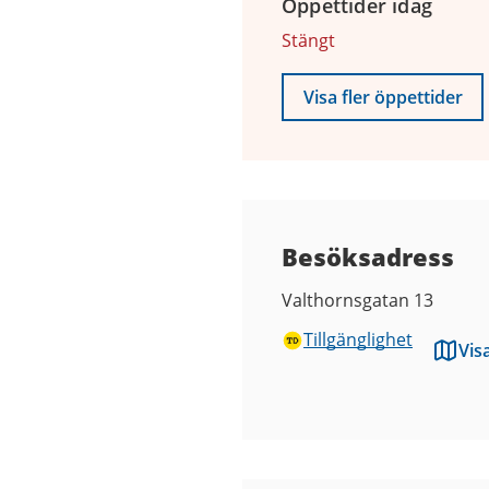
Öppettider idag
9
augusti
Stängt
2026
Visa fler öppettider
Besöksadress
Valthornsgatan 13
Tillgänglighet
Vis