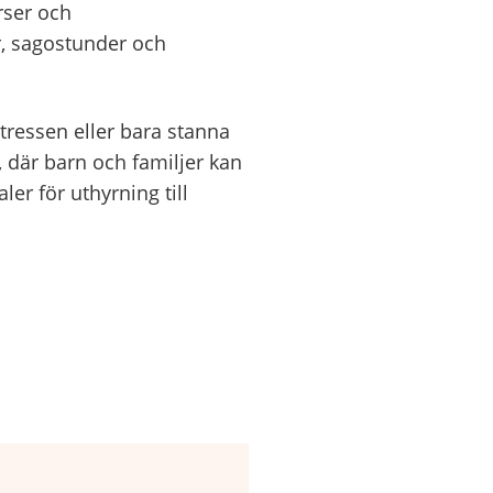
urser och
ar, sagostunder och
ntressen eller bara stanna
 där barn och familjer kan
ler för uthyrning till