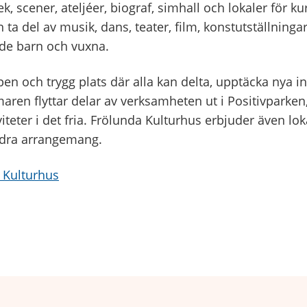
tek, scener, ateljéer, biograf, simhall och lokaler för k
n ta del av musik, dans, teater, film, konstutställning
åde barn och vuxna.
pen och trygg plats där alla kan delta, upptäcka nya i
en flyttar delar av verksamheten ut i Positivparken,
teter i det fria. Frölunda Kulturhus erbjuder även loka
dra arrangemang.
a Kulturhus