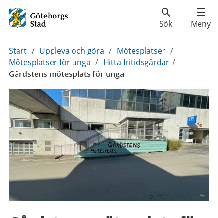
Du
Start
/
Uppleva och göra
/
Mötesplatser
/
är
Mötesplatser för unga
/
Hitta fritidsgårdar
/
här:
Gårdstens mötesplats för unga