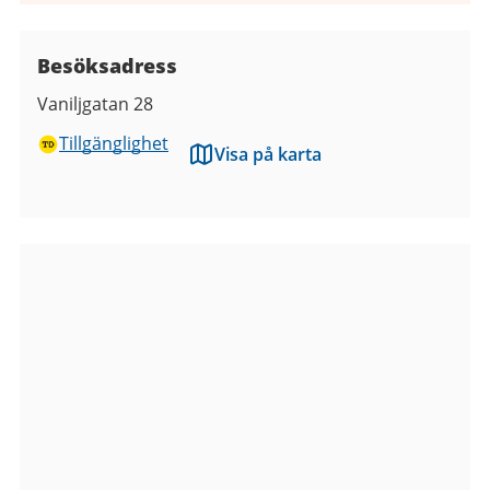
Besöksadress
Vaniljgatan 28
Tillgänglighet
Visa på karta
Bilder
från
Lövgärdets
mötesplats
-
Ungdomsgården