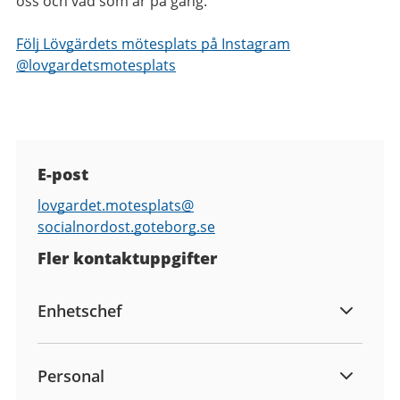
oss och vad som är på gång.
Följ Lövgärdets mötesplats på Instagram
@lovgardetsmotesplats
Kontaktuppgifter
E-post
E-
lovgardet.motesplats@
post
socialnordost.goteborg.se
Fler kontaktuppgifter
Enhetschef
Personal