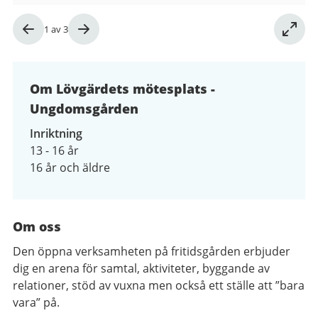
Bild
1
av
3
1
av
3
Om Lövgärdets mötesplats -
Ungdomsgården
Inriktning
13 - 16 år
16 år och äldre
Om oss
Den öppna verksamheten på fritidsgården erbjuder
dig en arena för samtal, aktiviteter, byggande av
relationer, stöd av vuxna men också ett ställe att ”bara
vara” på.