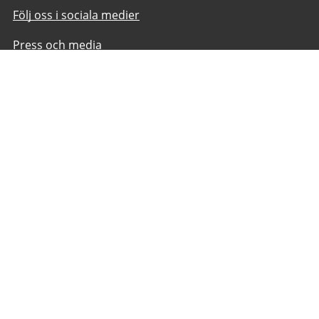
Följ oss i sociala medier
Press och media
Om webbplatsen
Om webbplatsen
Kakor på goteborg.se
Behandling av personuppgifter
Tillgänglighetsredogörelse
Hitta snabbt
Vattenläckor, elavbrott och andra störningar