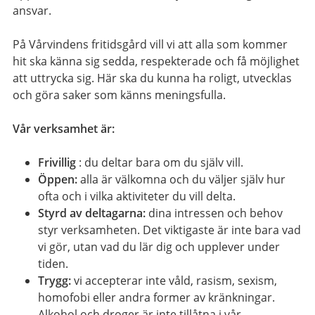
ansvar.
På Vårvindens fritidsgård vill vi att alla som kommer
hit ska känna sig sedda, respekterade och få möjlighet
att uttrycka sig. Här ska du kunna ha roligt, utvecklas
och göra saker som känns meningsfulla.
Vår verksamhet är:
Frivillig
: du deltar bara om du själv vill.
Öppen:
alla är välkomna och du väljer själv hur
ofta och i vilka aktiviteter du vill delta.
Styrd av deltagarna:
dina intressen och behov
styr verksamheten. Det viktigaste är inte bara vad
vi gör, utan vad du lär dig och upplever under
tiden.
Trygg:
vi accepterar inte våld, rasism, sexism,
homofobi eller andra former av kränkningar.
Alkohol och droger är inte tillåtna i vår