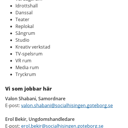
Idrottshall
Danssal
Teater
Replokal
Sångrum
Studio
Kreativ verkstad
TV-spelsrum
VR rum
Media rum
Tryckrum
Vi som jobbar här
Valon Shabani, Samordnare
E-post:
valon.shabani@socialhisingen.goteborg.se
Erol Bekir, Ungdomshandledare
E-post:
erol.bekir@socialhisingen.goteborg.se