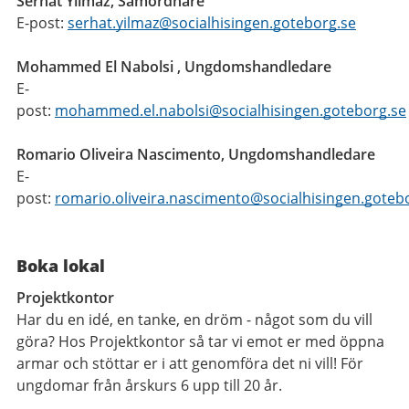
Serhat Yilmaz, Samordnare
E-post:
serhat.yilmaz@socialhisingen.goteborg.se
Mohammed El Nabolsi , Ungdomshandledare
E-
post:
mohammed.el.nabolsi@socialhisingen.goteborg.se
Romario Oliveira Nascimento, Ungdomshandledare
E-
post:
romario.oliveira.nascimento@socialhisingen.goteb
Boka lokal
Projektkontor
Har du en idé, en tanke, en dröm - något som du vill
göra? Hos Projektkontor så tar vi emot er med öppna
armar och stöttar er i att genomföra det ni vill! För
ungdomar från årskurs 6 upp till 20 år.