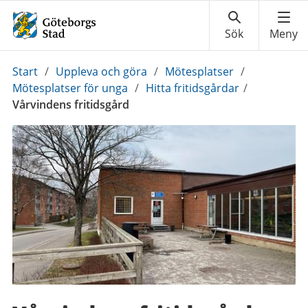
Du
Start
/
Uppleva och göra
/
Mötesplatser
/
är
Mötesplatser för unga
/
Hitta fritidsgårdar
/
här:
Vårvindens fritidsgård