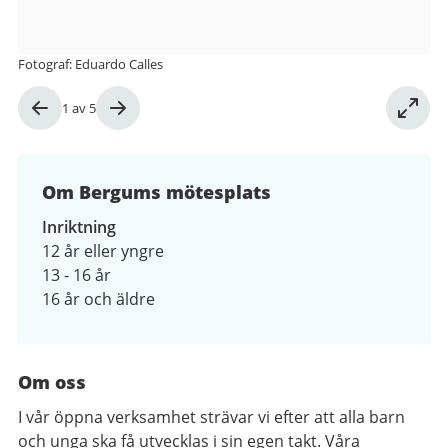
Fotograf: Eduardo Calles
Bild
1
av
5
1
av
5
Om Bergums mötesplats
Inriktning
12 år eller yngre
13 - 16 år
16 år och äldre
Om oss
I vår öppna verksamhet strävar vi efter att alla barn
och unga ska få utvecklas i sin egen takt. Våra