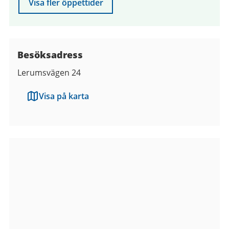
Visa fler öppettider
Besöksadress
Lerumsvägen 24
Visa på karta
Bilder
från
Bergums
mötesplats