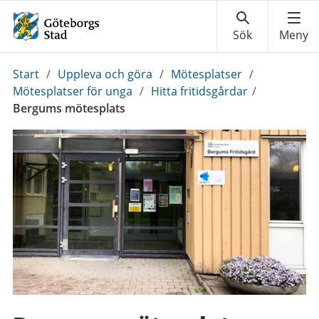
Du
Start
/
Uppleva och göra
/
Mötesplatser
/
är
Mötesplatser för unga
/
Hitta fritidsgårdar
/
här:
Bergums mötesplats