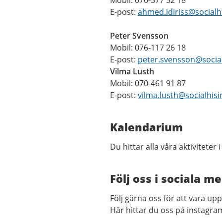
Mobil: 070-577 52 18
E-post:
ahmed.idiriss@socialh
Peter Svensson
Mobil: 076-117 26 18
E-post:
peter.svensson@socia
Vilma Lusth
Mobil: 070-461 91 87
E-post:
vilma.lusth@socialhis
Kalendarium
Du hittar alla våra aktiviteter 
Följ oss i sociala m
Följ gärna oss för att vara uppd
Här hittar du oss på instagra