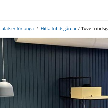
platser för unga
/
Hitta fritidsgårdar
/
Tuve fritids