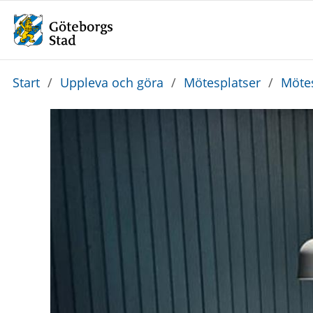
Du
Start
/
Uppleva och göra
/
Mötesplatser
/
Mötes
är
här: