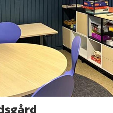
idsgård