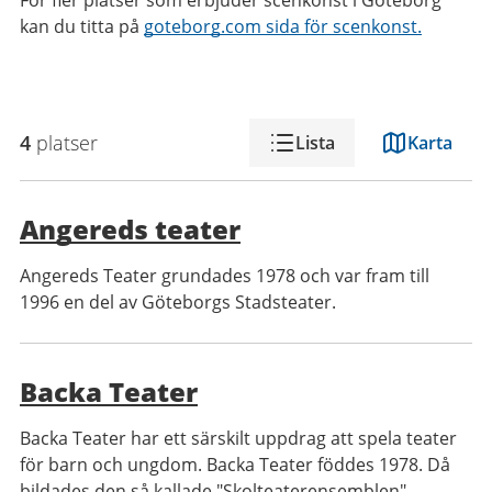
För fler platser som erbjuder scenkonst i Göteborg
kan du titta på
goteborg.com sida för scenkonst.
4
platser
Lista
Karta
Angereds teater
Angereds Teater grundades 1978 och var fram till
1996 en del av Göteborgs Stadsteater.
Backa Teater
Backa Teater har ett särskilt uppdrag att spela teater
för barn och ungdom. Backa Teater föddes 1978. Då
bildades den så kallade "Skolteaterensemblen".