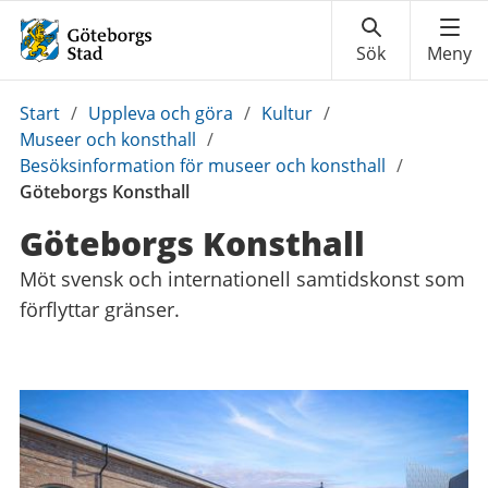
Du
Start
/
Uppleva och göra
/
Kultur
/
är
Museer och konsthall
/
här:
Besöksinformation för museer och konsthall
/
Göteborgs Konsthall
Göteborgs Konsthall
Möt svensk och internationell samtidskonst som
förflyttar gränser.
Kontaktuppgifter