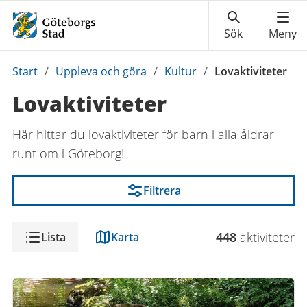
Du
Start
/
Uppleva och göra
/
Kultur
/
Lovaktiviteter
är
Lovaktiviteter
här:
Här hittar du lovaktiviteter för barn i alla åldrar
runt om i Göteborg!
Filtrera
Visning
448
aktivitet
er
Lista
Karta