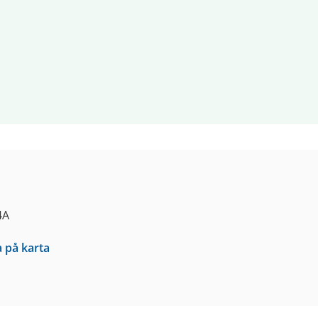
4A
a på karta