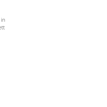
 in
ett