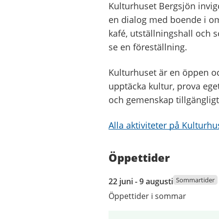
Kulturhuset Bergsjön invi
en dialog med boende i om
kafé, utställningshall och 
se en föreställning.
Kulturhuset är en öppen o
upptäcka kultur, prova ege
och gemenskap tillgängligt
Alla aktiviteter på Kulturh
Öppettider
22
Sommartider
22 juni - 9 augusti
juni
Öppettider i sommar
2026
till