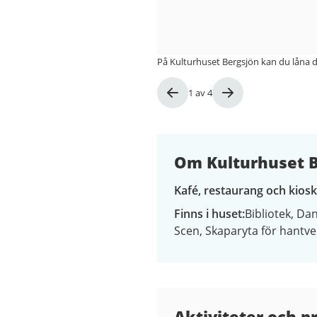
På Kulturhuset Bergsjön kan du låna da
Bild
1
av
4
1
av
4
Om Kulturhuset B
Kafé, restaurang och kiosk
Finns i huset
Bibliotek
Dan
Scen
Skaparyta för hantve
Kontaktuppgifter
Aktiviteter och 