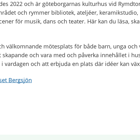
gdes 2022 och är göteborgarnas kulturhus vid Rymdtor
rådet och rymmer bibliotek, ateljéer, keramikstudio,
scener för musik, dans och teater. Här kan du läsa, ska
ch välkomnande mötesplats för både barn, unga och 
t skapande och vara med och påverka innehållet i huse
 i vardagen och att erbjuda en plats där idéer kan väx
uset Bergsjön