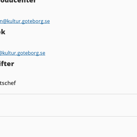
on@
kultur.goteborg.se
ek
k@
kultur.goteborg.se
fter
tschef