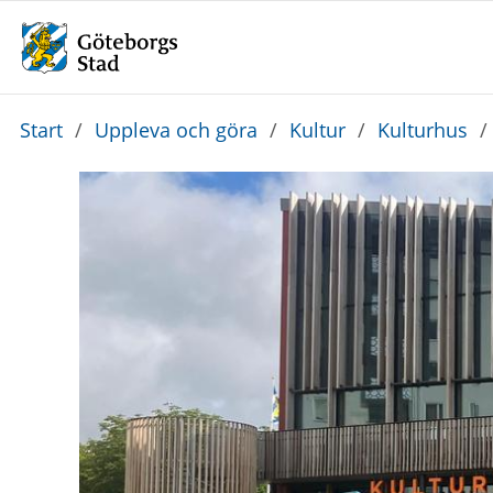
Du
Start
/
Uppleva och göra
/
Kultur
/
Kulturhus
/
är
här: