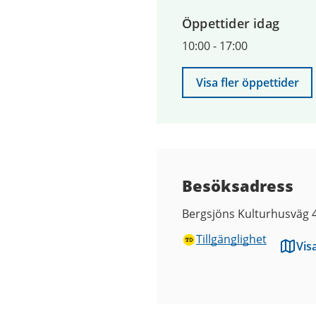
9
Öppettider idag
augusti
2026
10:00
-
17:00
Visa fler öppettider
Besöksadress
Bergsjöns Kulturhusväg 
Tillgänglighet
Vis