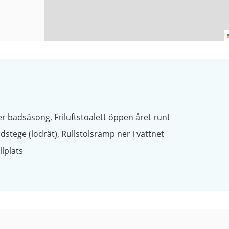
er badsäsong
Friluftstoalett öppen året runt
dstege (lodrät)
Rullstolsramp ner i vattnet
llplats