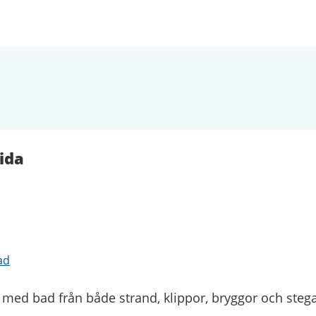
ida
ad
ik med bad från både strand, klippor, bryggor och stegar