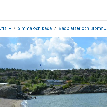
ftsliv
/
Simma och bada
/
Badplatser och utomhu