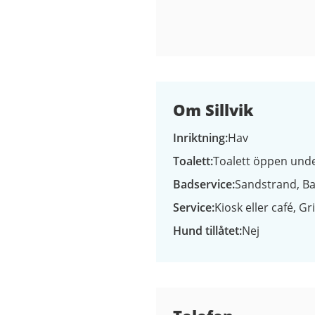
Om Sillvik
Inriktning
Hav
Toalett
Toalett öppen und
Badservice
Sandstrand
Ba
Service
Kiosk eller café
Gri
Hund tillåtet
Nej
Kontaktuppgifter