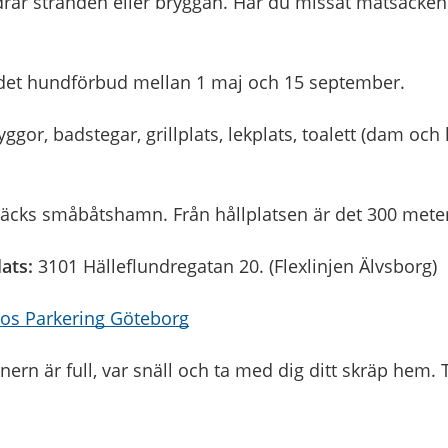
rar stranden eller bryggan. Har du missat matsäcken
 det hundförbud mellan 1 maj och 15 september.
yggor, badstegar, grillplats, lekplats, toalett (dam och
äcks småbåtshamn. Från hållplatsen är det 300 meter 
ats:
3101 Hälleflundregatan 20. (Flexlinjen Älvsborg)
hos Parkering Göteborg
rn är full, var snäll och ta med dig ditt skräp hem. Ta