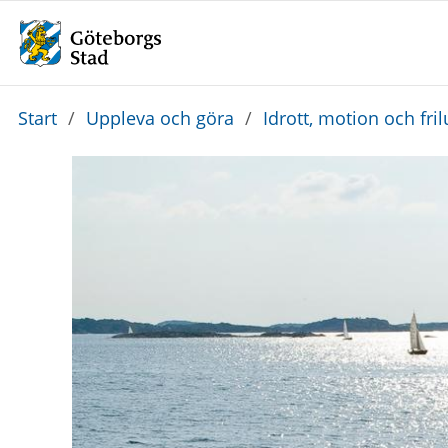
Du
Start
/
Uppleva och göra
/
Idrott, motion och frilu
är
här: