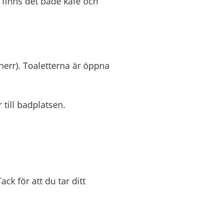
 finns det både kafé och
 herr). Toaletterna är öppna
till badplatsen.
ck för att du tar ditt