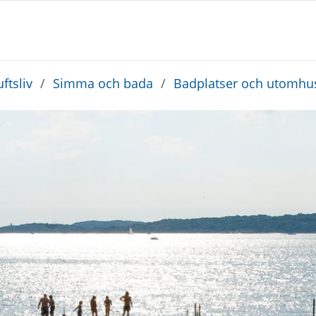
ftsliv
/
Simma och bada
/
Badplatser och utomhu