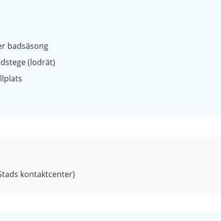
er badsäsong
dstege (lodrät)
llplats
tads kontaktcenter)