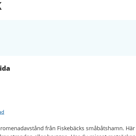
k
ida
ad
 promenadavstånd från Fiskebäcks småbåtshamn. Här 