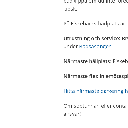
badklippa om du inte föred
kiosk.
På Fiskebäcks badplats är
Utrustning och service:
Br
under
Badsäsongen
Närmaste hållplats:
Fiskeb
Närmaste flexlinjemötespl
Hitta närmaste parkering 
Om soptunnan eller containe
ansvar!