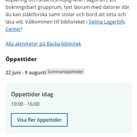
bokningsbart grupprum, tyst läsrum med datorer där
du kan släktforska samt stolar och bord att sitta och
läsa vid. Välkommen till biblioteket i
Selma Lagerlöfs
Center
!
Alla aktiviteter på Backa bibliotek
Öppettider
22
Sommaröppettider
22 juni - 9 augusti
juni
2026
till
Öppettider idag
9
10:00
-
16:00
augusti
2026
Visa fler öppettider