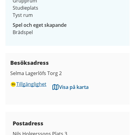
Grupprum
Studieplats
Tyst rum
Spel och eget skapande
Brädspel
Besöksadress
Selma Lagerlöfs Torg 2
Tillgänglighet
Visa på karta
Kontaktuppgifter
Postadress
Nils Holgerssons Plats 3