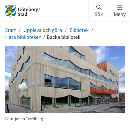
Du
Start
/
Uppleva och göra
/
Bibliotek
/
är
Hitta biblioteken
/
Backa bibliotek
här:
Foto: Johan Twedberg