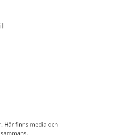
ll
ur. Här finns media och
illsammans.