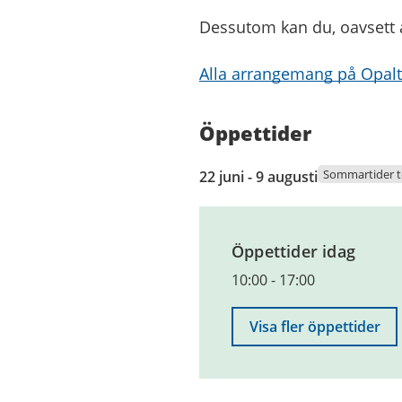
Dessutom kan du, oavsett å
Alla arrangemang på Opalto
Öppettider
22
Sommartider 
22 juni - 9 augusti
juni
2026
till
Öppettider idag
9
augusti
10:00
-
17:00
2026
Visa fler öppettider