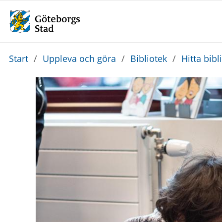
Du
Start
/
Uppleva och göra
/
Bibliotek
/
Hitta bibl
är
här: