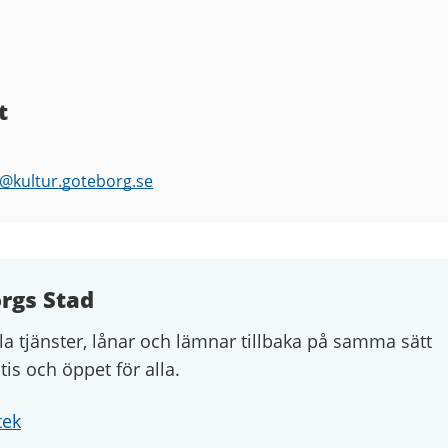
t
k@
kultur.goteborg.se
orgs Stad
la tjänster, lånar och lämnar tillbaka på samma sätt
atis och öppet för alla.
tek