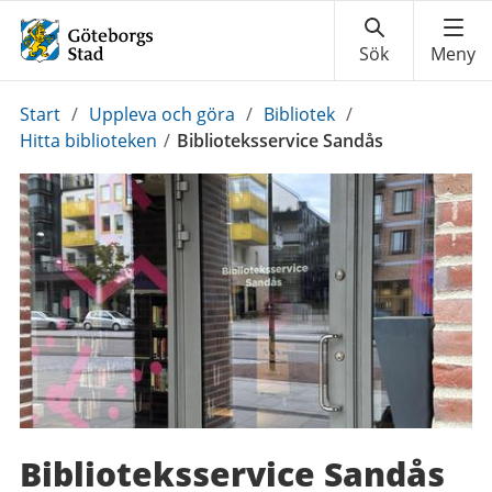
Du
Start
/
Uppleva och göra
/
Bibliotek
/
är
Hitta biblioteken
/
Biblioteksservice Sandås
här:
Biblioteksservice Sandås