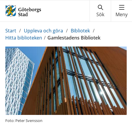
Du
Start
/
Uppleva och göra
/
Bibliotek
/
är
Hitta biblioteken
/
Gamlestadens Bibliotek
här:
Foto: Peter Svensson