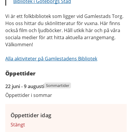
Bibliotek i Göteborgs Stad
Vi är ett folkbibliotek som ligger vid Gamlestads Torg.
Hos oss hittar du skönlitteratur för vuxna. Här finns
också film och ljudböcker. Håll utkik här och på våra
sociala medier för att hitta aktuella arrangemang.
Välkommen!
Alla aktiviteter på Gamlestadens Bibliotek
Öppettider
22
Sommartider
22 juni - 9 augusti
juni
Öppettider i sommar
2026
till
9
Öppettider idag
augusti
Stängt
2026