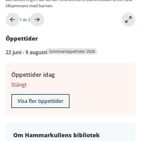
tillsammans med barnen.
Bild
1
av
2
1
av
Öppettider
2
22
Sommaröppettider 2026
22 juni - 9 augusti
juni
2026
till
Öppettider idag
9
Stängt
augusti
2026
Visa fler öppettider
Om Hammarkullens bibliotek