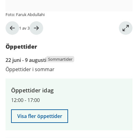
Foto: Faruk Abdullahi
Bild
1
av
3
1
av
Öppettider
3
22
Sommartider
22 juni - 9 augusti
juni
Öppettider i sommar
2026
till
9
Öppettider idag
augusti
12:00
-
17:00
2026
Visa fler öppettider