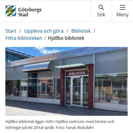
Du
Start
/
Uppleva och göra
/
Bibliotek
/
är
Hitta biblioteken
/
Hjällbo bibliotek
här:
Hjällbo bibliotek ligger mitt i Hjällbo centrum, med böcker och
tidningar på ett 20-tal språk. Foto: Faruk Abdullahi