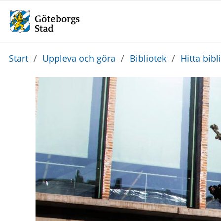
Du
Start
/
Uppleva och göra
/
Bibliotek
/
Hitta bibl
är
här: