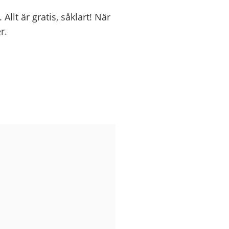
llt är gratis, såklart! När
r.