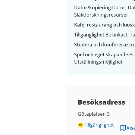
Dator/kopiering
Dator
Da
Släktforskningsresurser
Kafé, restaurang och kiosk
Tillgänglighet
Bokinkast
Ta
Studera och konferera
Gr
Spel och eget skapande
Br
Utställningsmöjlighet
Besöksadress
Götaplatsen 3
Tillgänglighet
Vis