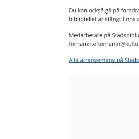
Du kan också gå på föredrag,
biblioteket är stängt finns
Medarbetare på Stadsbibli
fornamn.efternamn@kultur
Alla arrangemang på Stads
Bilder
från
Stadsbiblioteket
på
Götaplatsen