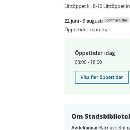
Lättöppet kl. 8-10 Lättöppet i
22
Sommartider
22 juni - 9 augusti
juni
Öppettider i sommar
2026
till
9
Öppettider idag
augusti
2026
08:00
-
18:00
Visa fler öppettider
Om Stadsbibliote
Avdelningar
Barnavdelning