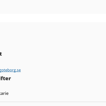
t
.goteborg.se
fter
karie