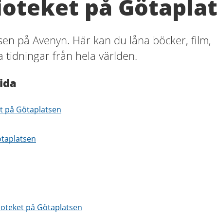
ioteket på Götapla
en på Avenyn. Här kan du låna böcker, film,
 tidningar från hela världen.
ida
et på Götaplatsen
ötaplatsen
lioteket på Götaplatsen