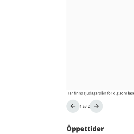
Här finns sjudagarslån för dig som läser
Bild
1
av
2
1
av
2
Öppettider