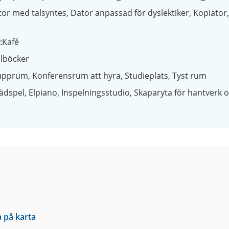
tor med talsyntes
Dator anpassad för dyslektiker
Kopiator
Kafé
lböcker
upprum
Konferensrum att hyra
Studieplats
Tyst rum
ädspel
Elpiano
Inspelningsstudio
Skaparyta för hantverk 
a på karta