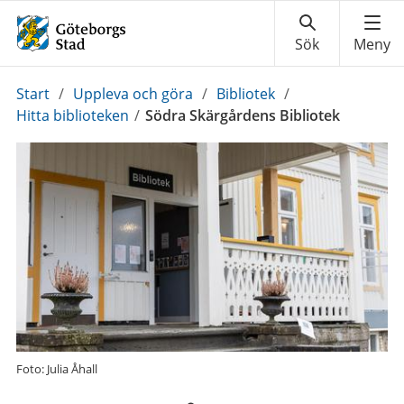
Du
Start
/
Uppleva och göra
/
Bibliotek
/
är
Hitta biblioteken
/
Södra Skärgårdens Bibliotek
här:
Foto: Julia Åhall