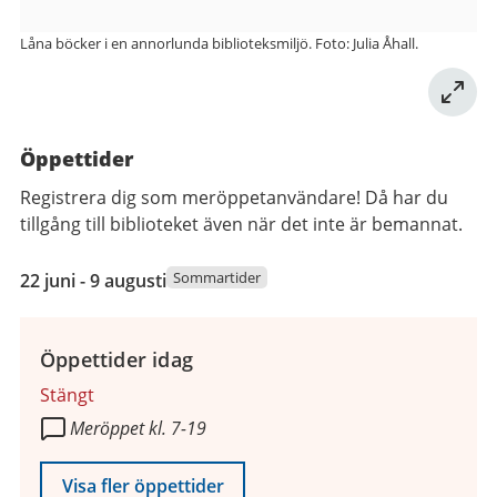
Låna böcker i en annorlunda biblioteksmiljö. Foto: Julia Åhall.
Öppettider
Registrera dig som meröppetanvändare! Då har du
tillgång till biblioteket även när det inte är bemannat.
22
Sommartider
22 juni - 9 augusti
juni
2026
till
Öppettider idag
9
Stängt
augusti
Meröppet kl. 7-19
2026
Visa fler öppettider