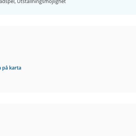
ädspel
Utställningsmöjlighet
a på karta