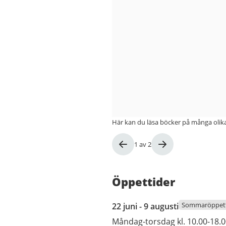
Här kan du läsa böcker på många olika
Bild
1
av
2
1
av
2
Öppettider
22
Sommaröppett
22 juni - 9 augusti
juni
Måndag-torsdag kl. 10.00-18.