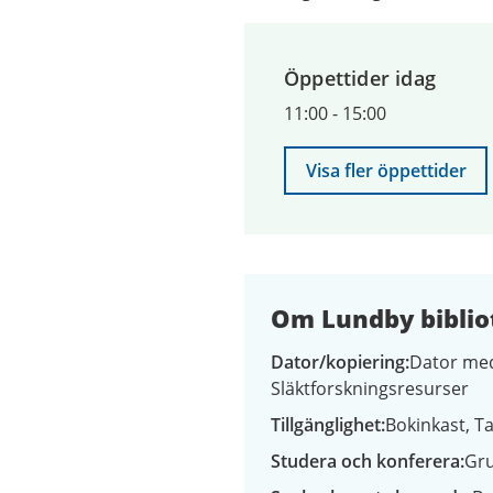
2026
till
9
Öppettider idag
augusti
2026
11:00
-
15:00
Visa fler öppettider
Om Lundby biblio
Dator/kopiering
Dator med
Släktforskningsresurser
Tillgänglighet
Bokinkast
Ta
Studera och konferera
Gr