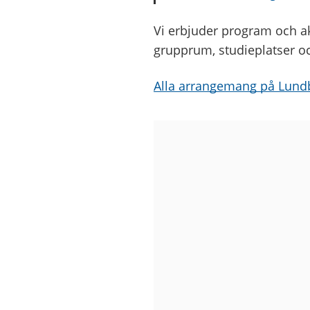
Vi erbjuder program och ak
grupprum, studieplatser oc
Alla arrangemang på Lundb
Bilder
från
Lundby
bibliotek