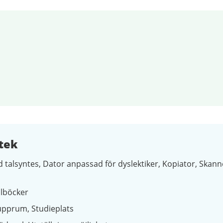
tek
 talsyntes
Dator anpassad för dyslektiker
Kopiator
Skann
lböcker
upprum
Studieplats