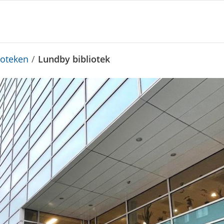
ioteken
/
Lundby bibliotek