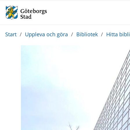
Du
Start
/
Uppleva och göra
/
Bibliotek
/
Hitta bibl
är
här: