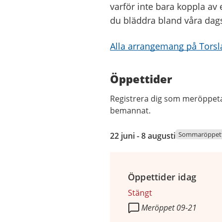
varför inte bara koppla av
du bläddra bland våra dagst
Alla arrangemang på Torsla
Öppettider
Registrera dig som meröppetanv
bemannat.
22
Sommaröppett
22 juni - 8 augusti
juni
2026
till
Öppettider idag
8
augusti
Stängt
2026
Meröppet 09-21