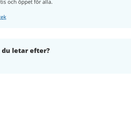
atis och öppet för alla.
tek
 du letar efter?