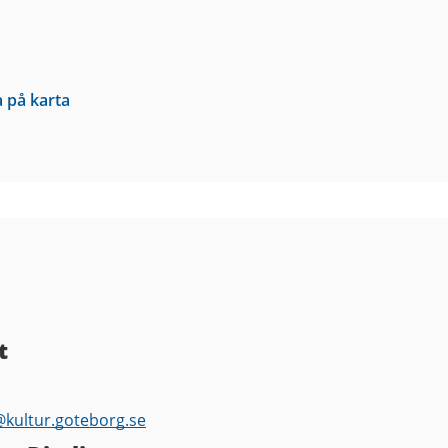
a på karta
t
@
kultur.goteborg.se