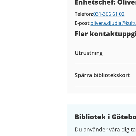
Enhetschef: Olive
Telefon
031-366 61 02
E-post
olivera.djudja@
kult
Fler kontaktuppgi
Utrustning
Spärra bibliotekskort
Bibliotek i Göteb
Du använder våra digita