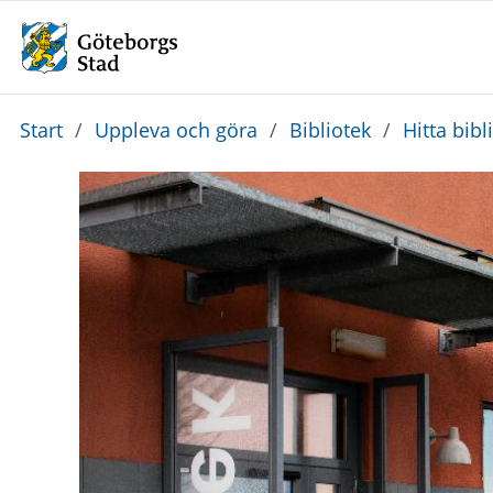
Du
Start
/
Uppleva och göra
/
Bibliotek
/
Hitta bibl
är
här: