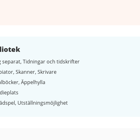
liotek
 separat
Tidningar och tidskrifter
piator
Skanner
Skrivare
alböcker
Äppelhylla
dieplats
ädspel
Utställningsmöjlighet