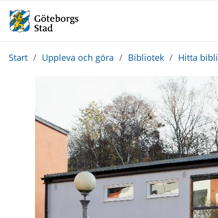
Du
Start
/
Uppleva och göra
/
Bibliotek
/
Hitta bibl
är
här: