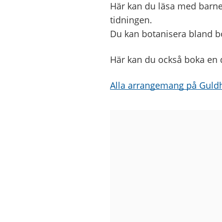
Här kan du läsa med barnen
tidningen.
Du kan botanisera bland bö
Här kan du också boka en da
Alla arrangemang på Guldh
Bilder
från
Guldhedens
bibliotek