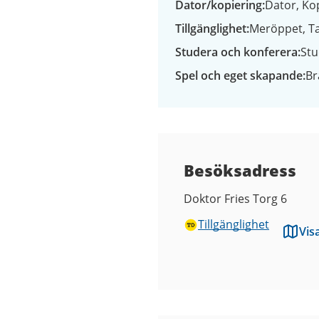
Dator/kopiering
Dator
Ko
Tillgänglighet
Meröppet
T
Studera och konferera
Stu
Spel och eget skapande
Br
Besöksadress
Doktor Fries Torg 6
Tillgänglighet
Vis