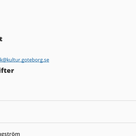
t
ek@
kultur.goteborg.se
fter
ngström