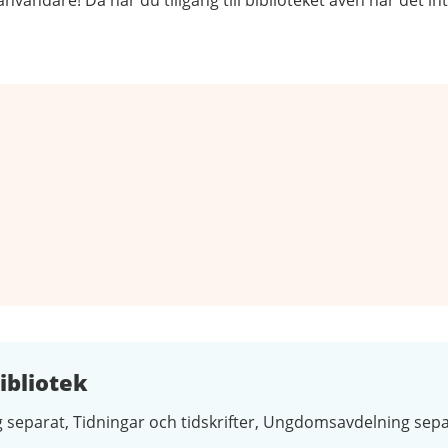
vändare! Då har du tillgång till biblioteket även när det i
bliotek
 separat
Tidningar och tidskrifter
Ungdomsavdelning sepa