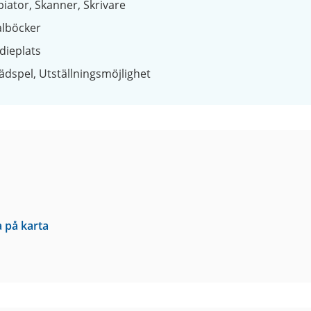
piator
Skanner
Skrivare
alböcker
dieplats
ädspel
Utställningsmöjlighet
a på karta