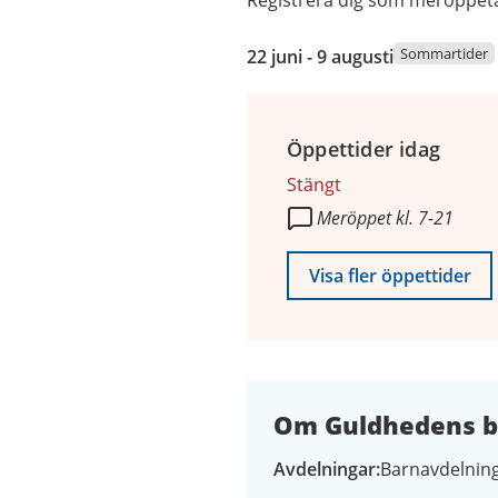
Registrera dig som meröppetan
22
Sommartider
22 juni - 9 augusti
juni
2026
till
Öppettider idag
9
augusti
Stängt
2026
Meröppet kl. 7-21
Visa fler öppettider
Om Guldhedens bi
Avdelningar
Barnavdelning