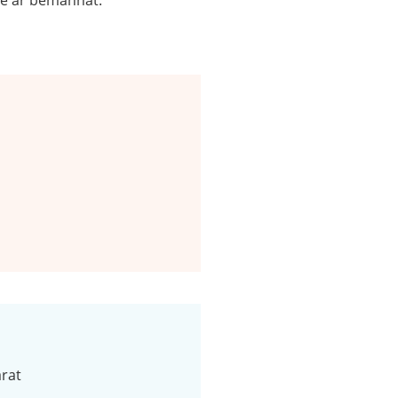
nte är bemannat.
rat